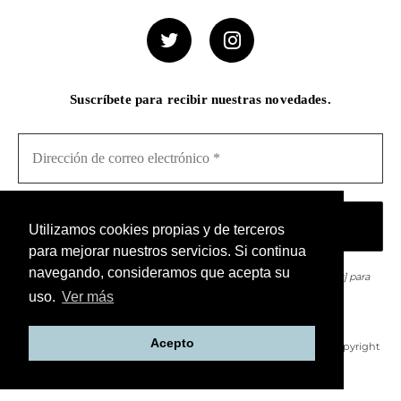
Suscríbete para recibir nuestras novedades.
Utilizamos cookies propias y de terceros
para mejorar nuestros servicios. Si continua
navegando, consideramos que acepta su
¡No hacemos spam! Lee nuestra [link]política de privacidad[/link] para
obtener más información.
uso.
Ver más
Acepto
Adici – Aula digital de la ciudad | Aula digital de la ciudad - Copyright
2026 © - Derechos de autor reservados.