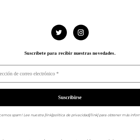
Suscríbete para recibir nuestras novedades.
cemos spam! Lee nuestra [link]política de privacidad[/link] para obtener más infor