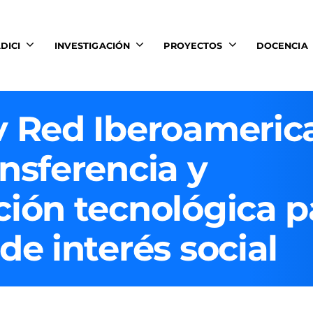
DICI
INVESTIGACIÓN
PROYECTOS
DOCENCIA
v Red Iberoameric
nsferencia y
ción tecnológica p
de interés social