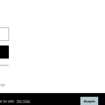
mación.
cto
utor reservados.
ta su uso.
Ver más
Acepto