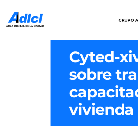
GRUPO A
Cyted-xi
sobre tra
capacita
vivienda 