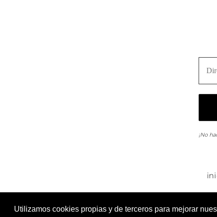
¡No ha
in
Adici – Aula di
Utilizamos cookies propias y de terceros para mejorar nue