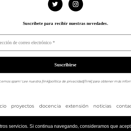
Suscríbete para recibir nuestras novedades.
cemos spam! Lee nuestra [link]política de privacidad[/link] para obtener más infor
icio
proyectos
docencia
extensión
noticias
conta
gital de la ciudad | Aula digital de la ciudad - Copyright 2026 © - Derechos de a
stros servicios. Si continua navegando, consideramos que acep