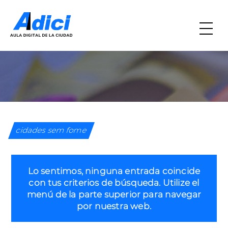
cidades sem fome
Lo sentimos, ninguna entrada coincide
con tus criterios de búsqueda. Utilize el
menú de la parte superior para navegar
por nuestra web.