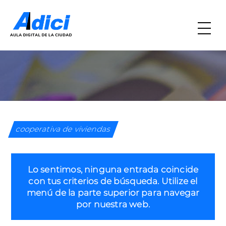
cooperativa de viviendas
Lo sentimos, ninguna entrada coincide
con tus criterios de búsqueda. Utilize el
menú de la parte superior para navegar
por nuestra web.