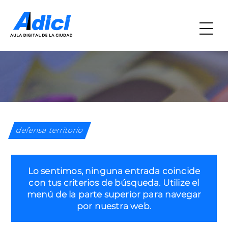
defensa territorio
Lo sentimos, ninguna entrada coincide
con tus criterios de búsqueda. Utilize el
menú de la parte superior para navegar
por nuestra web.