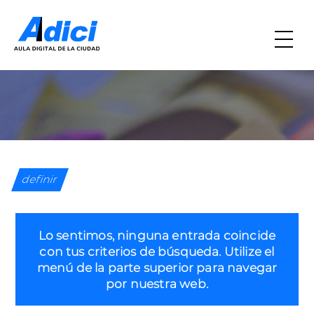
definir
Lo sentimos, ninguna entrada coincide
con tus criterios de búsqueda. Utilize el
menú de la parte superior para navegar
por nuestra web.