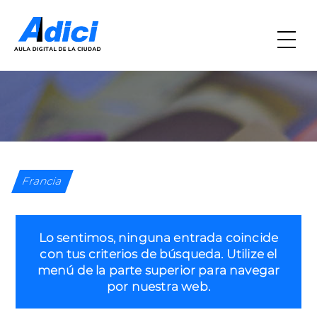
Francia
Lo sentimos, ninguna entrada coincide
con tus criterios de búsqueda. Utilize el
menú de la parte superior para navegar
por nuestra web.