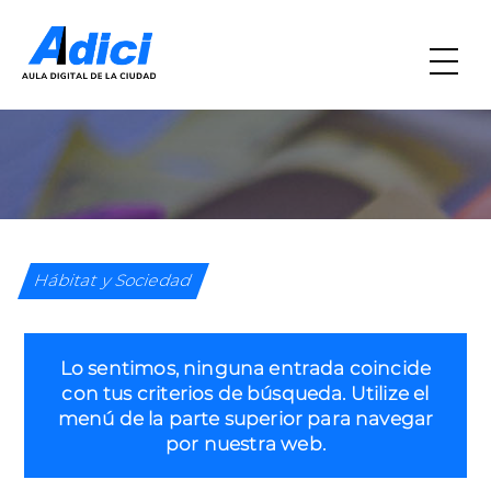
Hábitat y Sociedad
Lo sentimos, ninguna entrada coincide
con tus criterios de búsqueda. Utilize el
menú de la parte superior para navegar
por nuestra web.