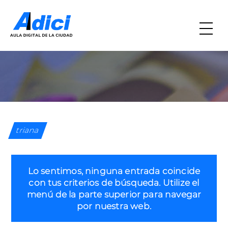
triana
Lo sentimos, ninguna entrada coincide
con tus criterios de búsqueda. Utilize el
menú de la parte superior para navegar
por nuestra web.