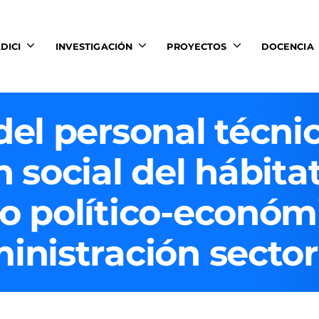
DICI
INVESTIGACIÓN
PROYECTOS
DOCENCIA
del personal técni
n social del hábita
no político-económ
inistración sector