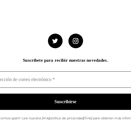
Suscríbete para recibir nuestras novedades.
cemos spam! Lee nuestra [link]política de privacidad[/link] para obtener más infor