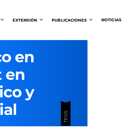
NOTICIAS
EXTENSIÓN
PUBLICACIONES
co en
t en
ico y
ial
TESIS