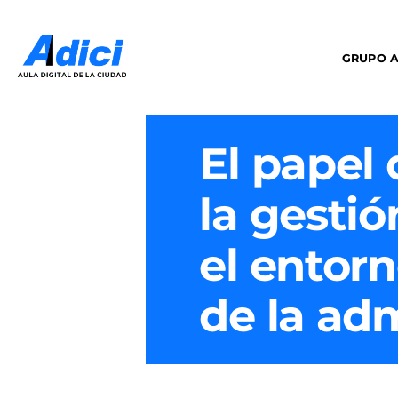
GRUPO A
El papel 
la gestió
el entor
de la adm