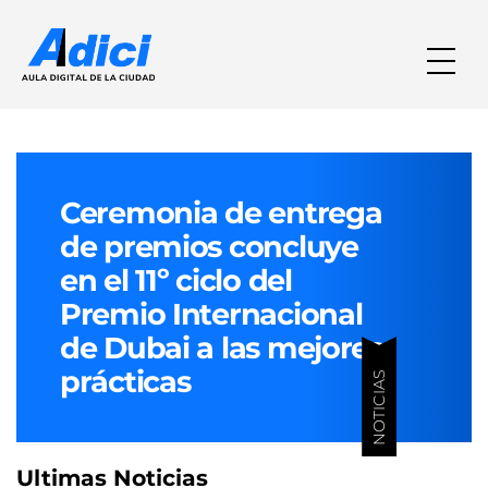
Ceremonia de entrega
de premios concluye
en el 11º ciclo del
Premio Internacional
de Dubai a las mejores
prácticas
NOTICIAS
Ultimas Noticias