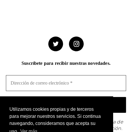
Suscríbete para recibir nuestras novedades.
Utilizamos cookies propias y de terceros
para mejorar nuestros servicios. Si continua
¡No hacemos spam! Lee nuestra [link]política de
navegando, consideramos que acepta su
privacidad[/link] para obtener más información.
uso.
Ver más