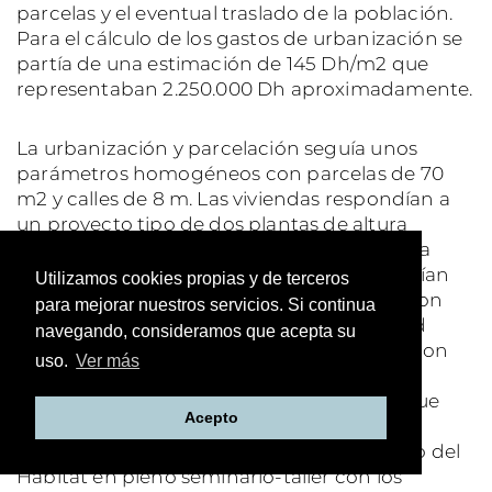
parcelas y el eventual traslado de la población.
Para el cálculo de los gastos de urbanización se
partía de una estimación de 145 Dh/m2 que
representaban 2.250.000 Dh aproximadamente.
La urbanización y parcelación seguía unos
parámetros homogéneos con parcelas de 70
m2 y calles de 8 m. Las viviendas respondían a
un proyecto tipo de dos plantas de altura
dejando un espacio para cochera en planta
baja. Aplicando estos parámetros se obtenían
Utilizamos cookies propias y de terceros
densidades de entre 60-70 viviendas/Ha. Con
para mejorar nuestros servicios. Si continua
estos datos el barrio tendría una capacidad
navegando, consideramos que acepta su
máxima de 145 viviendas. Según los datos con
uso.
Ver más
los que partía el ministerio el barrio estaba
compuesto de doscientas familias por lo que
Acepto
sería preciso desplazar a 55 familias. Esta
información sería facilitada por el delegado del
Hábitat en pleno seminario-taller con los