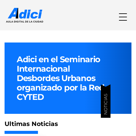
Adici en el Seminario
Internacional
Desbordes Urbanos
organizado por la Red
CYTED
NOTICIAS
Ultimas Noticias