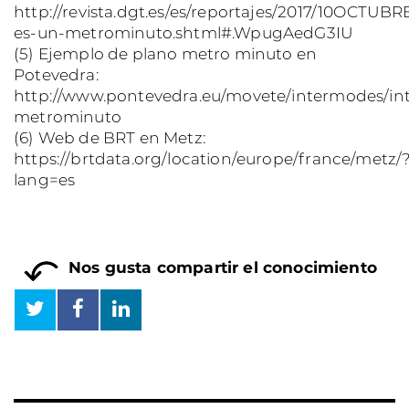
http://revista.dgt.es/es/reportajes/2017/10OCTUB
es-un-metrominuto.shtml#.WpugAedG3IU
(5) Ejemplo de plano metro minuto en
Potevedra:
http://www.pontevedra.eu/movete/intermodes/in
metrominuto
(6) Web de BRT en Metz:
https://brtdata.org/location/europe/france/metz/
lang=es
Nos gusta compartir el conocimiento