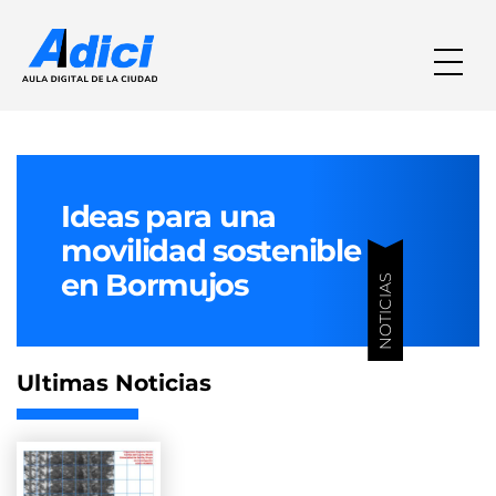
Ideas para una
movilidad sostenible
en Bormujos
NOTICIAS
Ultimas Noticias