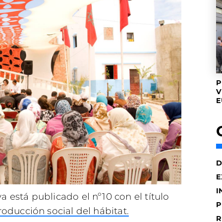
P
V
E
D
E
I
está publicado el nº10 con el título
P
oducción social del hábitat.
R