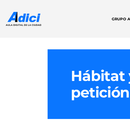
GRUPO A
Hábitat
petición