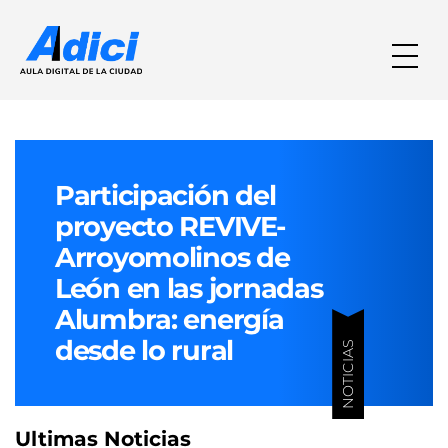
Participación del
proyecto REVIVE-
Arroyomolinos de
León en las jornadas
Alumbra: energía
desde lo rural
NOTICIAS
Ultimas Noticias