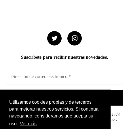
Suscríbete para recibir nuestras novedades.
Utilizamos cookies propias y de terceros
para mejorar nuestros servicios. Si continua
¡No hacemos spam! Lee nuestra [link]política de
navegando, consideramos que acepta su
privacidad[/link] para obtener más información.
uso.
Ver más