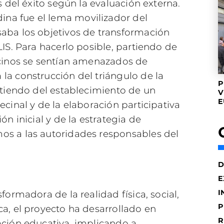
s del éxito según la evaluación externa.
na fue el lema movilizador del
aba los objetivos de transformación
LIS. Para hacerlo posible, partiendo de
ecinos se sentían amenazados de
la construcción del triángulo de la
P
rtiendo del establecimiento de un
V
E
ecinal y de la elaboración participativa
ón inicial y de la estrategia de
os a las autoridades responsables del
D
E
I
formadora de la realidad física, social,
P
ca, el proyecto ha desarrollado en
R
ación educativa, implicando a