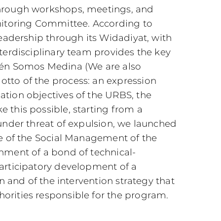
through workshops, meetings, and
onitoring Committee. According to
 leadership through its Widadiyat, with
nterdisciplinary team provides the key
bién Somos Medina (We are also
tto of the process: an expression
ation objectives of the URBS, the
 this possible, starting from a
 under threat of expulsion, we launched
le of the Social Management of the
shment of a bond of technical-
participatory development of a
on and of the intervention strategy that
orities responsible for the program.