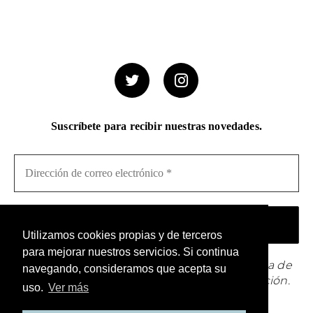
Suscríbete para recibir nuestras novedades.
Utilizamos cookies propias y de terceros
para mejorar nuestros servicios. Si continua
¡No hacemos spam! Lee nuestra [link]política de
navegando, consideramos que acepta su
privacidad[/link] para obtener más información.
uso.
Ver más